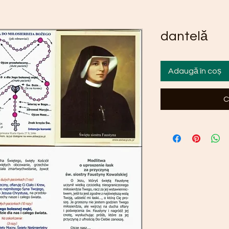
dantelă
Adaugă în coș
C