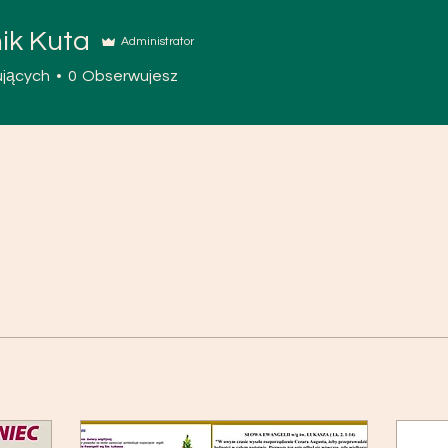
ik Kuta
Administrator
jących
0
Obserwujesz