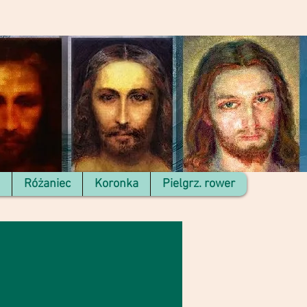
Różaniec
Koronka
Pielgrz. rower