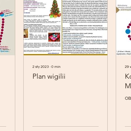
2 sty 2023
∙
0
min
29 
Plan wigilii
K
M
OB