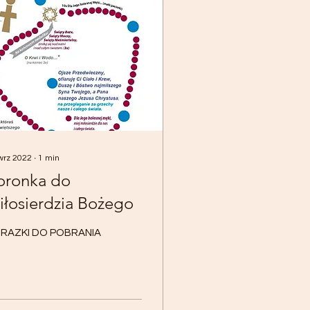
wrz 2022
∙
1
min
oronka do
iłosierdzia Bożego
RAZKI DO POBRANIA