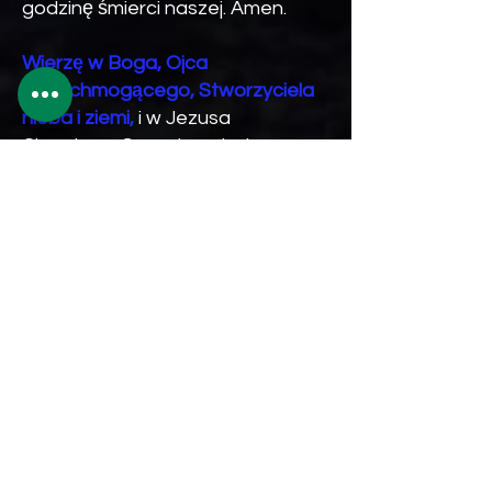
godzinę śmierci naszej. Amen.
Wierzę w Boga, Ojca
wszechmogącego, Stworzyciela
nieba i ziemi,
i w Jezusa
Chrystusa, Syna Jego jedynego,
Pana naszego, który się począł z
Ducha Świętego, narodził się z
Maryi Panny, umęczon pod
Ponckim Piłatem, ukrzyżowan,
umarł i pogrzebion. Zstąpił do
piekieł, trzeciego dnia
zmartwychwstał. Wstąpił na
niebiosa, siedzi po prawicy Boga
Ojca wszechmogącego. Stamtąd
przyjdzie sądzić żywych i
umarłych. Wierzę w Ducha
Świętego, święty Kościół