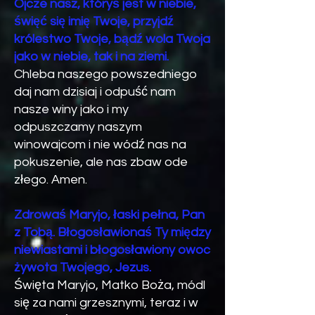
Ojcze nasz, któryś jest w niebie,
święć się imię Twoje, przyjdź
królestwo Twoje, bądź wola Twoja
jako w niebie, tak i na ziemi.
Chleba naszego powszedniego
daj nam dzisiaj i odpuść nam
nasze winy jako i my
odpuszczamy naszym
winowajcom i nie wódź nas na
pokuszenie, ale nas zbaw ode
złego. Amen.
Zdrowaś Maryjo, łaski pełna, Pan
z Tobą. Błogosławionaś Ty między
niewiastami i błogosławiony owoc
żywota Twojego, Jezus.
Święta Maryjo, Matko Boża, módl
się za nami grzesznymi, teraz i w