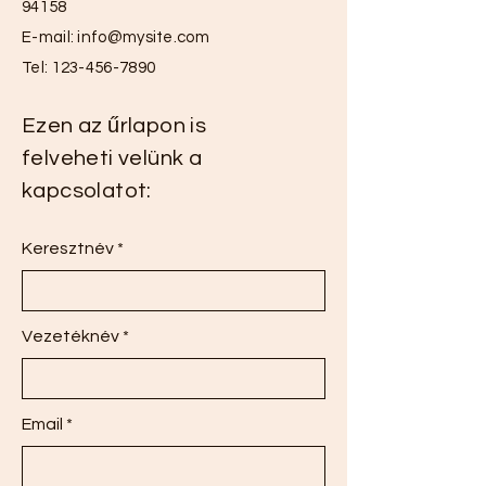
94158
E-mail:
info@mysite.com
Tel:
123-456-7890
Ezen az űrlapon is
felveheti velünk a
kapcsolatot:
Keresztnév
Vezetéknév
Email