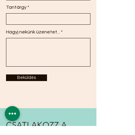
Tantárgy
Hagyj nekünk üzenetet...
Beküldés
CSATLAKOZZ A
LEVELEZŐLISTÁH