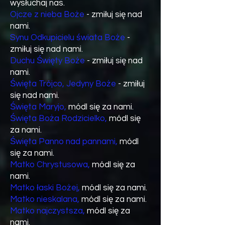
wysłuchaj nas.
Ojcze z nieba Boże
- zmiłuj się nad
nami.
Synu Odkupicielu świata Boże
-
zmiłuj się nad nami.
Duchu Święty Boże
- zmiłuj się nad
nami.
Święta Trójco, Jedyny Boże
- zmiłuj
się nad nami.
Święta Maryjo,
módl się za nami.
Święta Boża Rodzicielko,
módl się
za nami.
Święta Panno nad pannami,
módl
się za nami.
Matko Chrystusowa,
módl się za
nami.
Matko łaski Bożej,
módl się za nami.
Matko nieskalana,
módl się za nami.
Matko najczystsza,
módl się za
nami.