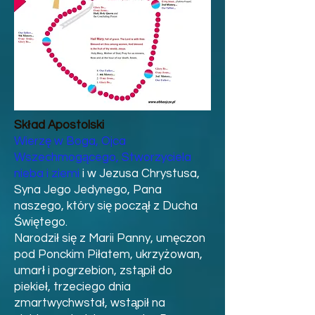
Skład Apostolski
Wierzę w Boga, Ojca
Wszechmogącego, Stworzyciela
nieba i ziemi
i w Jezusa Chrystusa,
Syna Jego Jedynego, Pana
naszego, który się począł z Ducha
Świętego.
Narodził się z Marii Panny, umęczon
pod Ponckim Piłatem, ukrzyżowan,
umarł i pogrzebion, zstąpił do
piekieł, trzeciego dnia
zmartwychwstał, wstąpił na