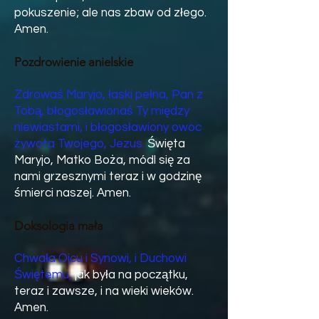
pokuszenie; ale nas zbaw od złego.
Amen.
Pozdrowienie anielskie
Zdrowaś Maryjo, łaski pełna, Pan z
Tobą, błogosławionaś Ty między
niewiastami, i błogosławiony owoc
żywota Twojego, Jezus.
Święta
Maryjo, Matko Boża, módl się za
nami grzesznymi teraz i w godzinę
śmierci naszej. Amen.
Doksologia mała
Chwała Ojcu i Synowi, i Duchowi
Świętemu,
jak była na początku,
teraz i zawsze, i na wieki wieków.
Amen.