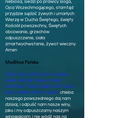
niebiosa, siedzi po prawicy Boga,
Ojca Wszechmogącego, stamtąd
przyjdzie sądzić żywych i umarłych.
Wierzę w Ducha Świętego, święty
Kościół powszechny, Świętych
obcowanie, grzechów
odpuszczenie, ciała
zmartwychwstanie, żywot wieczny.
Amen
Modlitwa Pańska
Ojcze nasz, któryś jest w niebie,
święć się imię Twoje; przyjdź
królestwo Twoje; bądź wola Twoja
jako w niebie tak i na ziemi;
chleba
naszego powszedniego daj nam
dzisiaj; i odpuść nam nasze winy,
jako i my odpuszczamy naszym
winowajcom; i nie wódź nas na