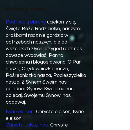
Pod Twoją obronę
Pod Twoją obronę
uciekamy się,
święta Boża Rodzicielko, naszymi
prośbami racz nie gardzić w
potrzebach naszych, ale od
wszelakich złych przygód racz nas
zawsze wybawiać, Panno
chwalebna i błogosławiona. O Pani
nasza, Orędowniczko nasza,
Pośredniczko nasza, Pocieszycielko
nasza. Z Synem Swoim nas
pojednaj, Synowi Swojemu nas
polecaj, Swojemu Synowi nas
oddawaj.
Kyrie elejson,
Chryste elejson, Kyrie
elejson.
Chryste usłysz nas,
Chryste