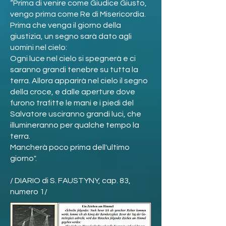
“Prima di venire come Giudice Giusto,
vengo prima come Re di Misericordia.
Prima che venga il giorno della
giustizia, un segno sarà dato agli
uomini nel cielo:
Ogni luce nel cielo si spegnerà e ci
saranno grandi tenebre su tutta la
terra. Allora apparirà nel cielo il segno
della croce, e dalle aperture dove
furono trafitte le mani e i piedi del
Salvatore usciranno grandi luci, che
illumineranno per qualche tempo la
terra.
Mancherà poco prima dell'ultimo
giorno".
/ DIARIO di S. FAUSTYNY, cap. 83,
numero 1/