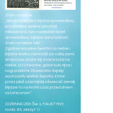
Znak na niebie:
„Nim przyjdę jako Sędzia sprawiedliwy,
przychodzę wpierw jako Król
miłosierdzia. Nim nadejdzie dzień
sprawiedliwy, będzie dany ludziom
Znak na niebie taki:
Zgaśnie wszelkie światło na niebie i
będzie wielka ciemność po całej ziemi.
Wtenczas ukaże się znak krzyża na
niebie, a z otworów, gdzie były ręce i
nogi przebite Zbawiciela /będą/
wychodziły wielkie światła, które
przez jakiś czas będą oświecać ziemię.
Będzie to na krótki czas przed dniem
ostatecznym.”
/DZIENNICZEK Św. s. FAUSTYNY,
rozdz. 83, zeszyt 1/