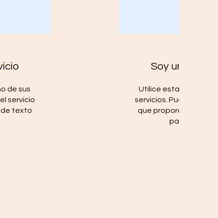
icio
Soy un nombre
no de sus
Utilice esta área para
el servicio
servicios. Puede cambiar
 de texto
que proporciona y usa
.
para describir