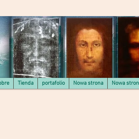
obre
Tienda
portafolio
Nowa strona
Nowa stro