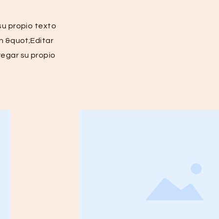
su propio texto
en &quot;Editar
regar su propio