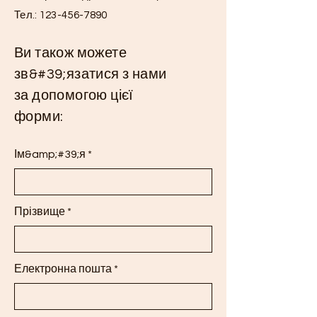
Тел.:
123-456-7890
Ви також можете
зв&#39;язатися з нами
за допомогою цієї
форми:
Ім&amp;#39;я
Прізвище
Електронна пошта