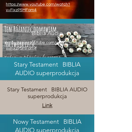
https://www.youtube.com/watch?
v=FixzP5MFom4
Biblia Audio
https://www.youtube.com/watch?
v=FixzP5MFom4
Stary Testament BIBLIA
AUDIO superprodukcja
Stary Testament BIBLIA AUDIO
superprodukcja
Link
Nowy Testament BIBLIA
AUDIO superprodukcja