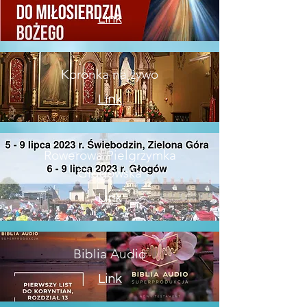
Link
Koronka na żywo
Link
Rowerowa Pielgrzymka
Głogowska
Link
Biblia Audio
Link