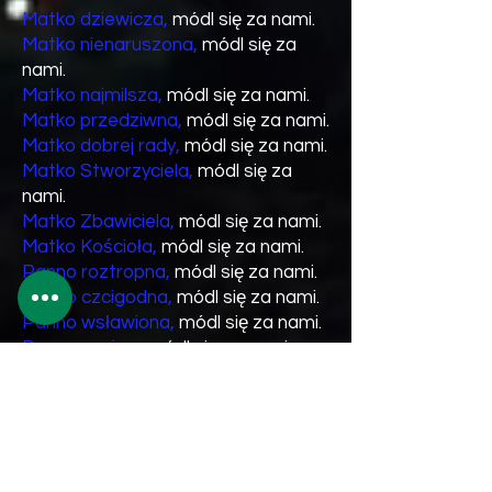
Matko dziewicza,
módl się za nami.
Matko nienaruszona,
módl się za
nami.
Matko najmilsza,
módl się za nami.
Matko przedziwna,
módl się za nami.
Matko dobrej rady,
módl się za nami.
Matko Stworzyciela,
módl się za
nami.
Matko Zbawiciela,
módl się za nami.
Matko Kościoła,
módl się za nami.
Panno roztropna,
módl się za nami.
Panno czcigodna,
módl się za nami.
Panno wsławiona,
módl się za nami.
Panno można,
módl się za nami.
Panno łaskawa,
módl się za nami.
Panno wierna,
módl się za nami.
Zwierciadło sprawiedliwości,
módl
się za nami.
Stolico mądrości,
módl się za nami.