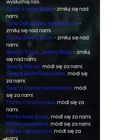
wysłuchaj nas.
Ojcze z nieba Boże
- zmiłuj się nad
nami.
Synu Odkupicielu świata Boże
-
zmiłuj się nad nami.
Duchu Święty Boże
- zmiłuj się nad
nami.
Święta Trójco, Jedyny Boże
- zmiłuj
się nad nami.
Święta Maryjo,
módl się za nami.
Święta Boża Rodzicielko,
módl się
za nami.
Święta Panno nad pannami,
módl
się za nami.
Matko Chrystusowa,
módl się za
nami.
Matko łaski Bożej,
módl się za nami.
Matko nieskalana,
módl się za nami.
Matko najczystsza,
módl się za
nami.