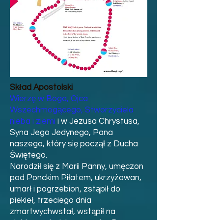
Skład Apostolski
Wierzę w Boga, Ojca
Wszechmogącego, Stworzyciela
nieba i ziemi
i w Jezusa Chrystusa,
Syna Jego Jedynego, Pana
naszego, który się począł z Ducha
Świętego.
Narodził się z Marii Panny, umęczon
pod Ponckim Piłatem, ukrzyżowan,
umarł i pogrzebion, zstąpił do
piekieł, trzeciego dnia
zmartwychwstał, wstąpił na