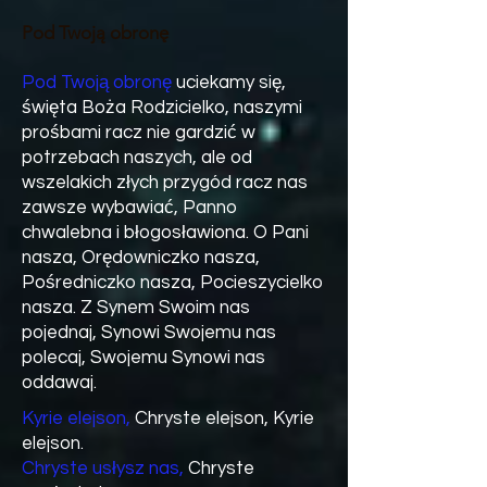
Pod Twoją obronę
Pod Twoją obronę
uciekamy się,
święta Boża Rodzicielko, naszymi
prośbami racz nie gardzić w
potrzebach naszych, ale od
wszelakich złych przygód racz nas
zawsze wybawiać, Panno
chwalebna i błogosławiona. O Pani
nasza, Orędowniczko nasza,
Pośredniczko nasza, Pocieszycielko
nasza. Z Synem Swoim nas
pojednaj, Synowi Swojemu nas
polecaj, Swojemu Synowi nas
oddawaj.
Kyrie elejson,
Chryste elejson, Kyrie
elejson.
Chryste usłysz nas,
Chryste