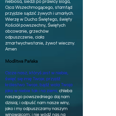
niebiosa, siedzi po prawicy Boga,
Ojca Wszechmogącego, stamtąd
przyjdzie sądzić żywych i umarłych.
Wierzę w Ducha Świętego, święty
Kościół powszechny, Świętych
obcowanie, grzechów
odpuszczenie, ciała
zmartwychwstanie, żywot wieczny.
Amen
Modlitwa Pańska
Ojcze nasz, któryś jest w niebie,
święć się imię Twoje; przyjdź
królestwo Twoje; bądź wola Twoja
jako w niebie tak i na ziemi;
chleba
naszego powszedniego daj nam
dzisiaj; i odpuść nam nasze winy,
jako i my odpuszczamy naszym
winowajcom; i nie wódź nas na