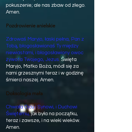
pokuszenie; ale nas zbaw od złego.
Amen.
Pozdrowienie anielskie
Zdrowaś Maryjo, łaski pełna, Pan z
Tobą, błogosławionaś Ty między
niewiastami, i błogosławiony owoc
żywota Twojego, Jezus.
Święta
Maryjo, Matko Boża, módl się za
nami grzesznymi teraz i w godzinę
śmierci naszej. Amen.
Doksologia mała
Chwała Ojcu i Synowi, i Duchowi
Świętemu,
jak była na początku,
teraz i zawsze, i na wieki wieków.
Amen.