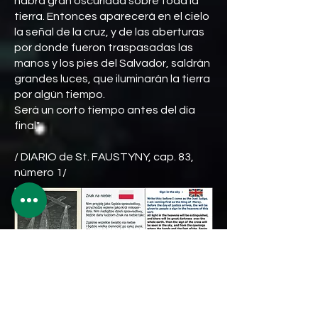
habrá gran oscuridad sobre toda la
tierra. Entonces aparecerá en el cielo
la señal de la cruz, y de las aberturas
por donde fueron traspasadas las
manos y los pies del Salvador, saldrán
grandes luces, que iluminarán la tierra
por algún tiempo.
Será un corto tiempo antes del día
final".
/ DIARIO de St. FAUSTYNY, cap. 83,
número 1/
Click on the flag to download the
image