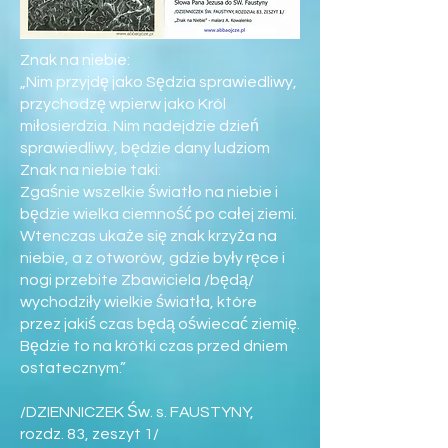
Znak na niebie:
„Nim przyjdę jako Sędzia sprawiedliwy,
przychodzę wpierw jako Król
miłosierdzia. Nim nadejdzie dzień
sprawiedliwy, będzie dany ludziom
Znak na niebie taki:
Zgaśnie wszelkie światło na niebie i
będzie wielka ciemność po całej ziemi.
Wtenczas ukaże się znak krzyża na
niebie, a z otworów, gdzie były ręce i
nogi przebite Zbawiciela /będą/
wychodziły wielkie światła, które
przez jakiś czas będą oświecać ziemię.
Będzie to na krótki czas przed dniem
ostatecznym.”
/DZIENNICZEK Św. s. FAUSTYNY,
rozdz. 83, zeszyt 1/