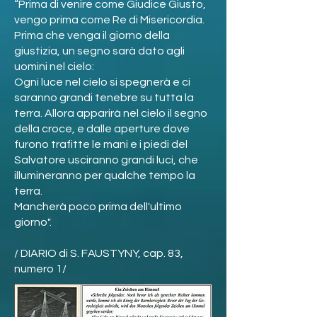
“Prima di venire come Giudice Giusto,
vengo prima come Re di Misericordia.
Prima che venga il giorno della
giustizia, un segno sarà dato agli
uomini nel cielo:
Ogni luce nel cielo si spegnerà e ci
saranno grandi tenebre su tutta la
terra. Allora apparirà nel cielo il segno
della croce, e dalle aperture dove
furono trafitte le mani e i piedi del
Salvatore usciranno grandi luci, che
illumineranno per qualche tempo la
terra.
Mancherà poco prima dell'ultimo
giorno".
/ DIARIO di S. FAUSTYNY, cap. 83,
numero 1/