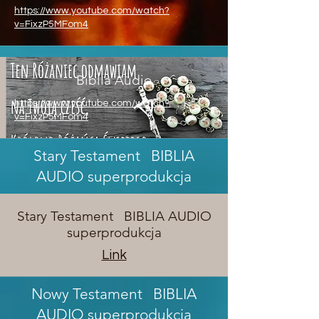
https://www.youtube.com/watch?
v=FixzP5MFom4
Biblia Audio
https://www.youtube.com/watch?
v=FixzP5MFom4
Stary Testament BIBLIA
AUDIO superprodukcja
Stary Testament BIBLIA AUDIO
superprodukcja
Link
Nowy Testament BIBLIA
AUDIO superprodukcja