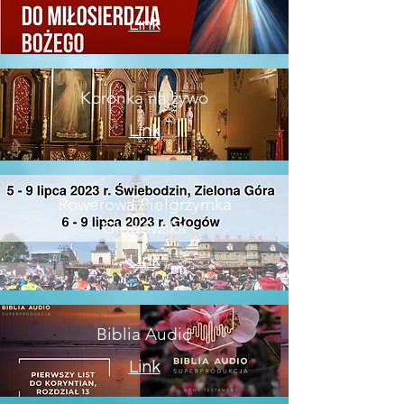
Link
Koronka na żywo
Link
Rowerowa Pielgrzymka
Głogowska
Link
Biblia Audio
Link