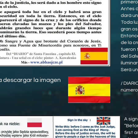
primero
Antes de
dará una
Toda luz
gran os
Entonce
de la c
fueron 
del Sal
iluminar
Será un
ra descargar la imagen
/ DIARI
número
A sign
“Befor
first 