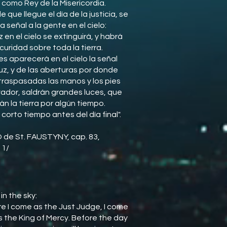
 como Rey de la Misericordia.
 que llegue el día de la justicia, se
 señal a la gente en el cielo:
 en el cielo se extinguirá, y habrá
curidad sobre toda la tierra.
s aparecerá en el cielo la señal
ruz, y de las aberturas por donde
traspasadas las manos y los pies
vador, saldrán grandes luces, que
án la tierra por algún tiempo.
 corto tiempo antes del día final".
O de St. FAUSTYNY, cap. 83,
 1/
 in the sky:
e I come as the Just Judge, I come
as the King of Mercy. Before the day