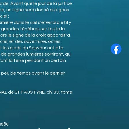
rde. Avant que le jour de la justice
ne, un signe sera donné aux gens
iel :
mière dans le ciel s'éteindra et il y
 grandes ténèbres sur toute la
lors le signe de la croix apparaîtra
ciel, et des ouvertures où les
t les pieds du Sauveur ont été
 de grandes lumières sortiront, qui
eront la terre pendant un certain
 peu de temps avant le dernier
AL de St. FAUSTYNE, ch. 83, tome
небе: