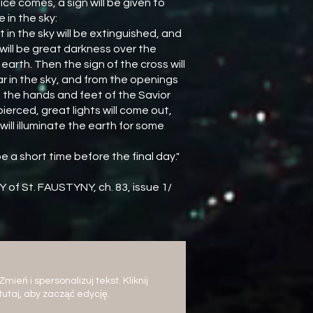
tice comes, a sign will be given to
 in the sky:
ght in the sky will be extinguished, and
will be great darkness over the
earth. Then the sign of the cross will
 in the sky, and from the openings
 the hands and feet of the Savior
ierced, great lights will come out,
will illuminate the earth for some
l be a short time before the final day."
Y of St. FAUSTYNY, ch. 83, issue 1/
Zmień i spersonalizuj tekst. Kliknij
tutaj, aby zacząć edycję.