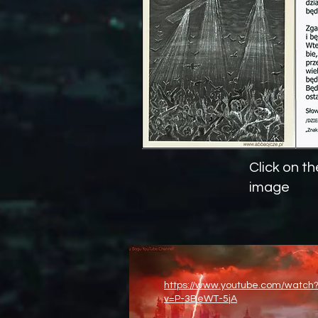
Click on t
image
https://www.youtube.com/watch
v=P-3BeWT-5jA