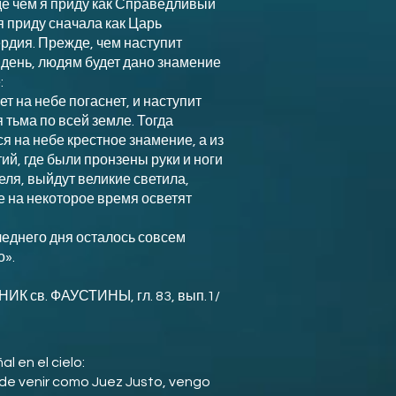
е чем я приду как Справедливый
я приду сначала как Царь
рдия. Прежде, чем наступит
 день, людям будет дано знамение
:
ет на небе погаснет, и наступит
 тьма по всей земле. Тогда
я на небе крестное знамение, а из
ий, где были пронзены руки и ноги
ля, выйдут великие светила,
е на некоторое время осветят
леднего дня осталось совсем
о».
НИК св. ФАУСТИНЫ, гл. 83, вып.1/
l en el cielo:
de venir como Juez Justo, vengo