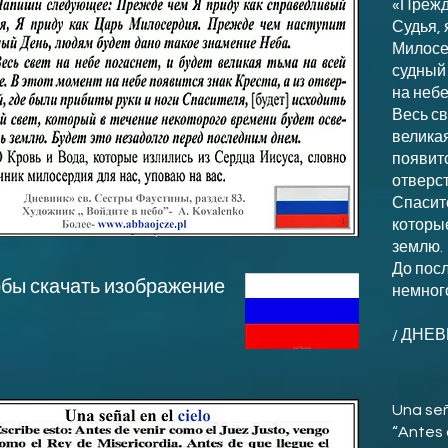
«Прежд
Судья, 
Милосе
судный
на небе
Весь св
великая
появитс
отверст
Спасите
которы
землю.
До пос
обы скачать изображение
немног
/ ДНЕВ
Una seña
“Antes 