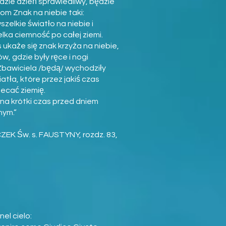
dzie dzień sprawiedliwy, będzie
om Znak na niebie taki:
zelkie światło na niebie i
lka ciemność po całej ziemi.
ukaże się znak krzyża na niebie,
w, gdzie były ręce i nogi
Zbawiciela /będą/ wychodziły
iatła, które przez jakiś czas
ecać ziemię.
 na krótki czas przed dniem
nym.”
ZEK Św. s. FAUSTYNY, rozdz. 83,
el cielo: