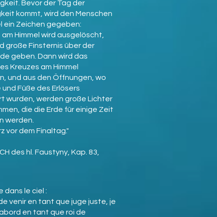
gkeit. Bevor der Tag der
keit kommt, wird den Menschen
 ein Zeichen gegeben:
ht am Himmel wird ausgelöscht,
d große Finsternis über der
de geben. Dann wird das
es Kreuzes am Himmel
n, und aus den Öffnungen, wo
 und Füße des Erlösers
t wurden, werden große Lichter
men, die die Erde für einige Zeit
n werden.
rz vor dem Finaltag."
H des hl. Faustyny, Kap. 83,
 dans le ciel :
de venir en tant que juge juste, je
'abord en tant que roi de