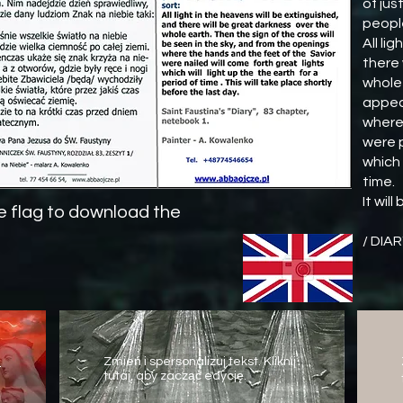
of jus
people
All li
there 
whole 
appear
where
were p
which 
time.
It wil
he flag to download the
/ DIAR
?
Zmień i spersonalizuj tekst. Kliknij
tutaj, aby zacząć edycję.