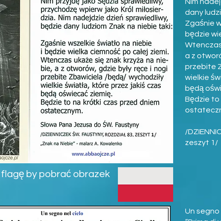
Nim nadej
dany ludzi
Zgaśnie ws
będzie wie
Wtenczas 
a z otworó
przebite 
wielkie św
będą oświ
Będzie to
ostatecz
/DZIENNIC
zeszyt 1/
 w flagę by pobrać obrazek
Un segno n