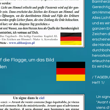
Barmherzi
Gerechtig
am Himmel
Alles Lic
und es wir
ganzen Er
Zeichen d
erscheine
die Hände
durchbohr
hervorkom
f die Flagge, um das Bild
erleuchte
den
Es wird ku
/ TAGEBUC
Heft 1/
Un signe
"Avant 
viens d