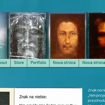
bout
Store
Portfolio
Nowa strona
Nowa strona
Znak na n
„Nim przyj
przychodzę