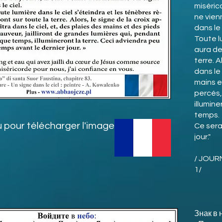
misérico
ne vien
dans le c
Toute lu
aura de
terre. A
dans le 
mains e
percés,
illumin
temps.
u pour télécharger l'image
Ce sera
jour."
/ JOURN
1/
Знак в 