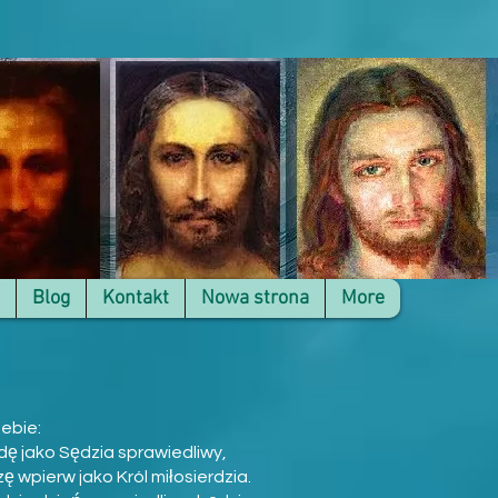
Blog
Kontakt
Nowa strona
More
iebie:
dę jako Sędzia sprawiedliwy,
 wpierw jako Król miłosierdzia.