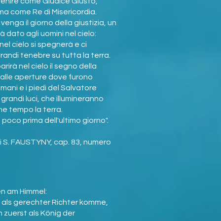
 venire come Giudice Giusto,
ma come Re di Misericordia.
venga il giorno della giustizia, un
 dato agli uomini nel cielo:
nel cielo si spegnerà e ci
andi tenebre su tutta la terra.
arirà nel cielo il segno della
dalle aperture dove furono
e mani e i piedi del Salvatore
grandi luci, che illumineranno
he tempo la terra.
poco prima dell'ultimo giorno".
di S. FAUSTYNY, cap. 83, numero
en am Himmel:
h als gerechter Richter komme,
 zuerst als König der