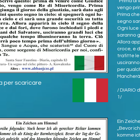
“Prima di
vengo pri
Prima che 
segno sarà
Ogni luce 
saranno gr
Allora app
croce, e 
trafitte l
usciranno 
per qualc
Mancherà 
a per scaricare
/ DIARIO 
1/
Ein Zeich
„Bevor ic
komme ich